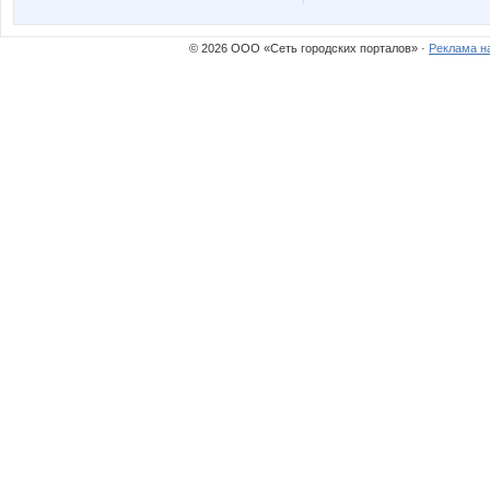
sparrow
taniti
© 2026 ООО «Сеть городских порталов» ·
Реклама н
Башмачки
Бусик
Копилка
Кр
Маршмеллоу
Мил@н
Нянечка
Яна