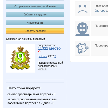
Juf
Kinelie
Этот блог
Отправить приватное сообщение
блогеров
.
Добавить в друзья
Игнорировать
NAd123
Nayad
Посетит
Сделать подарок
Совместная покупка: взрослый
Zaika-Zaznaika
Zyxel
популярность:
Посмотре
11311 место
-5 ↓
рейтинг
2357
?
Привилегированный
пользователь
9
iOLE
irulen
уровня
Статистика портрета:
lubsk
ly7ly
сейчас просматривают портрет - 0
зарегистрированные пользователи
посетившие портрет за 7 дней - 0