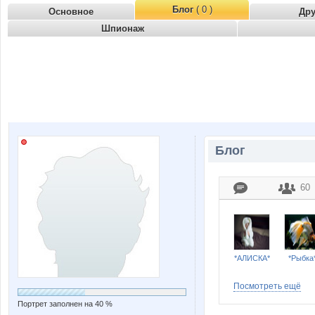
Блог
( 0 )
Основное
Др
Шпионаж
Блог
60
*АЛИСКА*
*Рыбка
Посмотреть ещё
Портрет заполнен на 40 %